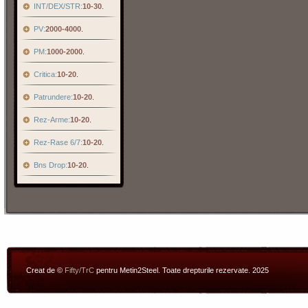
INT/DEX/STR:
10-30
.
PV:
2000-4000
.
PM:
1000-2000
.
Critica:
10-20
.
Patrundere:
10-20
.
Rez-Arme:
10-20
.
Rez-Rase 6/7:
10-20
.
Bns Drop:
10-20
.
Creat de ©
Fifty/TrC
pentru Metin2Steel. Toate drepturile rezervate. 2025