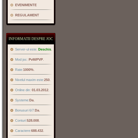
EVENIMENTE
REGULAMENT
INFORMATII DESPRE JOC
Server-ul este:
Deschis
.
Mod joc:
PvM/PVP
.
Rate:
1000%
.
Nivelul maxim este:
250
.
Online din:
01.03.2012
.
Systeme:
Da
.
Bonusuri 6/7:
Da
.
Conturi:
528.008
.
Caractere:
688.432
.