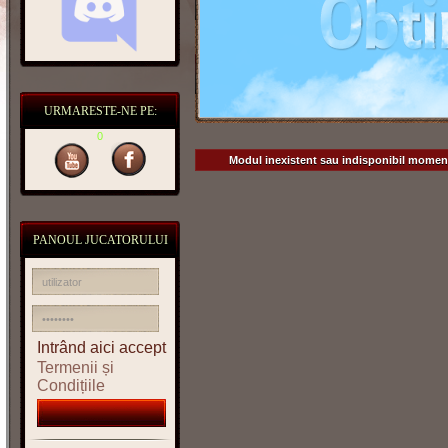
URMARESTE-NE PE:
0
Modul inexistent sau indisponibil momen
PANOUL JUCATORULUI
Intrând aici accept
Termenii și
Condițiile