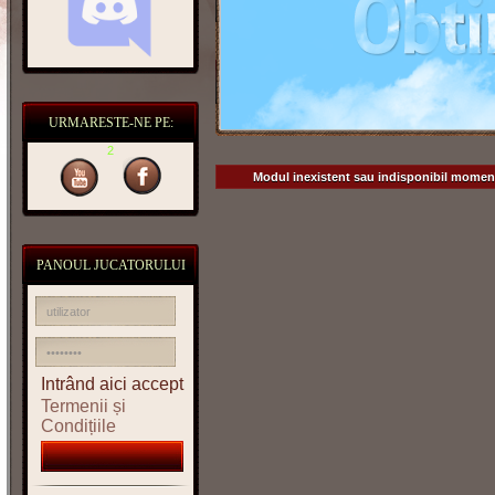
URMARESTE-NE PE:
2
Modul inexistent sau indisponibil momen
PANOUL JUCATORULUI
Intrând aici accept
Termenii și
Condițiile