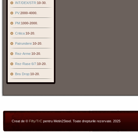
INT/DEX/STR:
10-30
.
PV:
2000-4000
.
PM:
1000-2000
.
Critica:
10-20
.
Patrundere:
10-20
.
Rez-Arme:
10-20
.
Rez-Rase 6/7:
10-20
.
Bns Drop:
10-20
.
Creat de ©
Fifty/TrC
pentru Metin2Steel. Toate drepturile rezervate. 2025