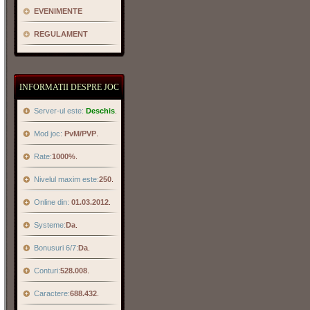
EVENIMENTE
REGULAMENT
INFORMATII DESPRE JOC
Server-ul este:
Deschis
.
Mod joc:
PvM/PVP
.
Rate:
1000%
.
Nivelul maxim este:
250
.
Online din:
01.03.2012
.
Systeme:
Da
.
Bonusuri 6/7:
Da
.
Conturi:
528.008
.
Caractere:
688.432
.